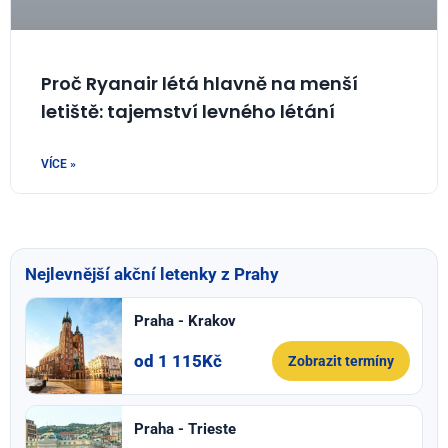
Proč Ryanair létá hlavně na menší
letiště: tajemství levného létání
VÍCE »
Nejlevnější akční letenky z Prahy
Praha - Krakov
od 1 115Kč
Zobrazit termíny
Praha - Trieste