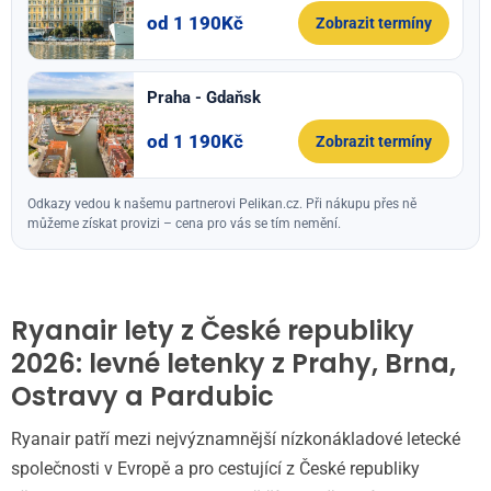
od 1 190Kč
Zobrazit termíny
Praha - Gdaňsk
od 1 190Kč
Zobrazit termíny
Odkazy vedou k našemu partnerovi Pelikan.cz. Při nákupu přes ně
můžeme získat provizi – cena pro vás se tím nemění.
Ryanair lety z České republiky
2026: levné letenky z Prahy, Brna,
Ostravy a Pardubic
Ryanair patří mezi nejvýznamnější nízkonákladové letecké
společnosti v Evropě a pro cestující z České republiky