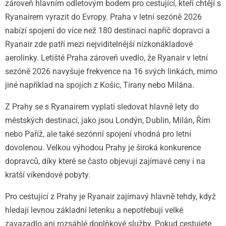
zároveň hlavním odletovým bodem pro cestující, kteří chtějí s
Ryanairem vyrazit do Evropy. Praha v letní sezóně 2026
nabízí spojení do více než 180 destinací napříč dopravci a
Ryanair zde patří mezi nejviditelnější nízkonákladové
aerolinky. Letiště Praha zároveň uvedlo, že Ryanair v letní
sezóně 2026 navyšuje frekvence na 16 svých linkách, mimo
jiné například na spojích z Košic, Tirany nebo Milána.
Z Prahy se s Ryanairem vyplatí sledovat hlavně lety do
městských destinací, jako jsou Londýn, Dublin, Milán, Řím
nebo Paříž, ale také sezónní spojení vhodná pro letní
dovolenou. Velkou výhodou Prahy je široká konkurence
dopravců, díky které se často objevují zajímavé ceny i na
kratší víkendové pobyty.
Pro cestující z Prahy je Ryanair zajímavý hlavně tehdy, když
hledají levnou základní letenku a nepotřebují velké
zavazadlo ani rozsáhlé doplňkové služby. Pokud cestujete