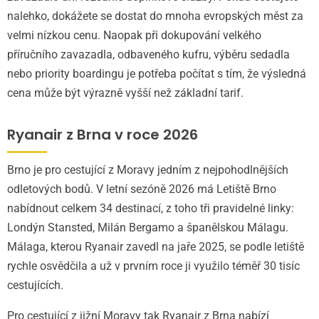
nalehko, dokážete se dostat do mnoha evropských měst za
velmi nízkou cenu. Naopak při dokupování velkého
příručního zavazadla, odbaveného kufru, výběru sedadla
nebo priority boardingu je potřeba počítat s tím, že výsledná
cena může být výrazně vyšší než základní tarif.
Ryanair z Brna v roce 2026
Brno je pro cestující z Moravy jedním z nejpohodlnějších
odletových bodů. V letní sezóně 2026 má Letiště Brno
nabídnout celkem 34 destinací, z toho tři pravidelné linky:
Londýn Stansted, Milán Bergamo a španělskou Málagu.
Málaga, kterou Ryanair zavedl na jaře 2025, se podle letiště
rychle osvědčila a už v prvním roce ji využilo téměř 30 tisíc
cestujících.
Pro cestující z jižní Moravy tak Ryanair z Brna nabízí