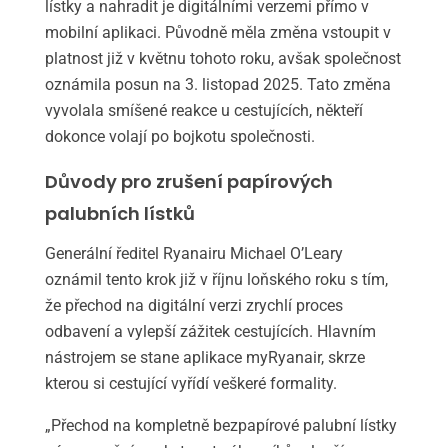
lístky a nahradit je digitálními verzemi přímo v
mobilní aplikaci. Původně měla změna vstoupit v
platnost již v květnu tohoto roku, avšak společnost
oznámila posun na 3. listopad 2025. Tato změna
vyvolala smíšené reakce u cestujících, někteří
dokonce volají po bojkotu společnosti.
Důvody pro zrušení papírových
palubních lístků
Generální ředitel Ryanairu Michael O’Leary
oznámil tento krok již v říjnu loňského roku s tím,
že přechod na digitální verzi zrychlí proces
odbavení a vylepší zážitek cestujících. Hlavním
nástrojem se stane aplikace myRyanair, skrze
kterou si cestující vyřídí veškeré formality.
„Přechod na kompletně bezpapírové palubní lístky