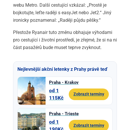
webu Metro. Další cestující vzkázal: „Prostě je
bojkotujte, leťte raději s easyJet nebo Jet2.“ Jiný
ironicky poznamenal: „Raději půjdu pěšky.“
Přestože Ryanair tuto změnu obhajuje výhodami
pro cestující i životní prostředí, je zřejmé, že si na ni
část pasažérů bude muset teprve zvyknout.
Nejlevnější akční letenky z Prahy právě teď
Praha - Krakov
od 1
Zobrazit termíny
115Kč
Praha - Trieste
od 1
Zobrazit termíny
190Kč