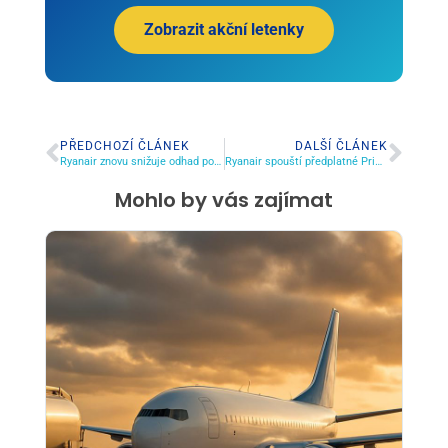
Zobrazit akční letenky
Ryanair znovu snižuje odhad počtu cestujících kvůli zpoždění dodávek od Boeingu
Ryanair spouští předplatné Prime: Vyplatí se za 79 € ročně?
Mohlo by vás zajímat