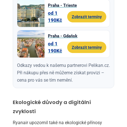
Praha - Trieste
od 1
Zobrazit termíny
190Kč
Praha - Gdaňsk
od 1
Zobrazit termíny
190Kč
Odkazy vedou k našemu partnerovi Pelikan.cz.
Při nákupu přes ně můžeme získat provizi –
cena pro vás se tím nemění.
Ekologické důvody a digitální
zvyklosti
Ryanair upozornil také na ekologické přínosy