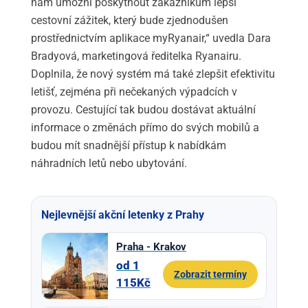
nám umožní poskytnout zákazníkům lepší
cestovní zážitek, který bude zjednodušen
prostřednictvím aplikace myRyanair,“ uvedla Dara
Bradyová, marketingová ředitelka Ryanairu.
Doplnila, že nový systém má také zlepšit efektivitu
letišť, zejména při nečekaných výpadcích v
provozu. Cestující tak budou dostávat aktuální
informace o změnách přímo do svých mobilů a
budou mít snadnější přístup k nabídkám
náhradních letů nebo ubytování.
Nejlevnější akční letenky z Prahy
Praha - Krakov
od 1
Zobrazit termíny
115Kč